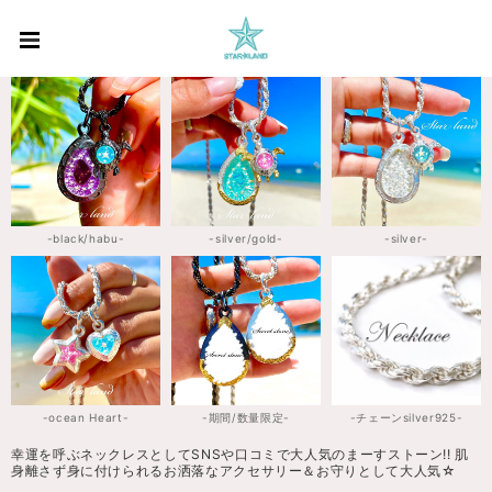
-black/habu-
-silver/gold-
-silver-
-ocean Heart-
-期間/数量限定-
-チェーンsilver925-
幸運を呼ぶネックレスとしてSNSや口コミで大人気のまーすストーン!! 肌
身離さず身に付けられるお洒落なアクセサリー＆お守りとして大人気☆