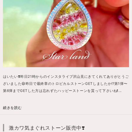
はいたい❣️昨日21時からのインスタライブ沢山見にきてくれてありがとうご
ざいました😄昨日で最終章のトロピカルストーンGETしましたか⁉️第1弾〜
第6弾までGETした方は忘れずたハッピーストーンを貰って下さいね❗️...
続きを読む
激カワ気まぐれストーン販売中❣️