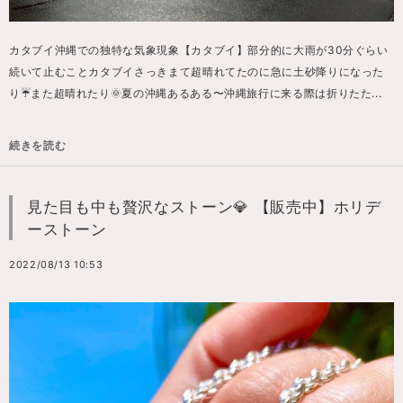
カタブイ沖縄での独特な気象現象【カタブイ】部分的に大雨が30分ぐらい
続いて止むことカタブイさっきまて超晴れてたのに急に土砂降りになった
り☔また超晴れたり🌞夏の沖縄あるある〜沖縄旅行に来る際は折りたた...
続きを読む
見た目も中も贅沢なストーン💎 【販売中】ホリデ
ーストーン
2022/08/13 10:53