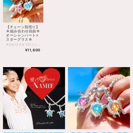
【チェーン別売り】
☆組み合わせ自由☆
オーシャンハート×
スターグラス☆
☆おかげさまで口コミやSNSで話題になり、ブログアクセス170万件突破・インスタ1.7万人突破☆ まーすストーンとは・・・ 【叶えたい願いをかたちに・・・】をコンセプトにデザインされた、肌身離さず身に付けられるお守り＆アクセサリー 復縁や安産、出世や心や身体の健康など様々な願いを豊富なカラーの中からお選び出来る、いまSNSや口コミで大人気のお守りです。 また季節や老若男女問わず合わせやすいのデザインとなっており贈り物にもオススメです☆ ※ストーンの中には災害や病気、ケガなどから守ってくれるといわれている、お清めされたお塩が入っているので、ネックレスとして肌身離さず身に付けられるお守りにもなります。 【沖縄アクセサリー、お塩、お守り、沖縄お土産、琉球ガラス、星砂】 【形の意味】 ocean heartとは、 ・海のように広い心と、海のように綺麗な心を持つとして 意味が込められてます。 ・太陽に透かして見ると、まるで深海のように綺麗に見えます。 また、夜は暗闇で星空のように輝くのが特徴です。 【ハートの枠】 永遠の幸せを願う ・波をモチーフに彫られております。 波は永遠を意味しており永遠に幸せが訪れますようにと意味が込められてます。 【形の意味】 出会いとチャンスをもたらすモチーフです。 【枠】 波をモチーフに彫られています。（永遠を意味しています。） 【トップサイズ】 縦（約3,2㎝）×横（約3,0㎝） 厚（約1,0㎝） 【スター形の意味】 ・出会いとチャンスをもたらす ・輝く未来を歩む ・明るく自信を持つ ・願いが叶う 【枠】 波をモチーフに彫られています。（永遠を意味しています。） 【サイズ】 縦（約２，２㎝）×横（約１，８㎝） 厚（約１，０㎝） 【納期】 5日〜10日 【備考】 ・夜は星空をイメージして光ります。 ・こちらの商品は受注生産のため数量限定販売となっております ・ギフトラッピング無料（ご希望の方は備考欄にてギフト用と記載お願い致します。） ・全国送料無料 ※質問やご要望がある方はインスタのDMや お電話、BASEのメールでもお気軽にお声掛けください。 ・電話番号→【080 7011 3935】 ・インスタグラム【https://www.instagram.com/starland_okinawa/】 ※数や時間にも限りがあります。 できる限り早めのご注文宜しくお願い致します。 【カラーの意味】 白/砂浜（財運、開運） 水色/海（癒し、安らぎ） 青/空（出世、モテ運） 緑/自然（長寿、健康） 赤/太陽（魅力、勝負） オレンジ/夕陽（金運、友情運） ピンク/サンゴ（恋愛、幸運） 紫/夜空（成功、奇跡） ※トップには非売品の皮紐チェーンが付きます。 ※画像内のシルバーチェーンは別売りになります。 ・シルバーチェーンの購入をご希望の方は下記のURLをタップして下さい。 【シルバー925チェーン】 40.45.50cm→https://starland.thebase.in/items/23146151 60㎝→https://starland.thebase.in/items/26071868 あなたにとって最高の幸せが訪れますように・・・ BY：STARLAND 新商品やお得情報配信中!! ☆【公式】スターランドインスタグラム→https://www.instagram.com/starland_okinawa/ ※毎週木曜日21時〜インスタにてライブ配信を行っております。フォローしてね☆ ☆【公式】スターランドブログ→https://starland.ti-da.net/
¥11,600