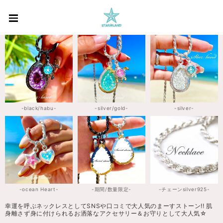
-black/habu-
-silver/gold-
-silver-
-ocean Heart-
-期間/数量限定-
-チェーンsilver925-
幸運を呼ぶネックレスとしてSNSや口コミで大人気のまーすストーン!! 肌
身離さず身に付けられるお洒落なアクセサリー＆お守りとして大人気☆