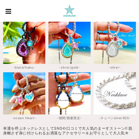
-black/habu-
-silver/gold-
-silver-
-ocean Heart-
-期間/数量限定-
-チェーンsilver925-
幸運を呼ぶネックレスとしてSNSや口コミで大人気のまーすストーン!! 肌
身離さず身に付けられるお洒落なアクセサリー＆お守りとして大人気☆