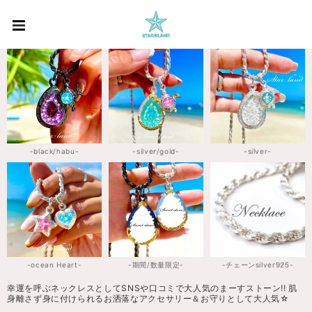
-black/habu-
-silver/gold-
-silver-
-ocean Heart-
-期間/数量限定-
-チェーンsilver925-
幸運を呼ぶネックレスとしてSNSや口コミで大人気のまーすストーン!! 肌
身離さず身に付けられるお洒落なアクセサリー＆お守りとして大人気☆