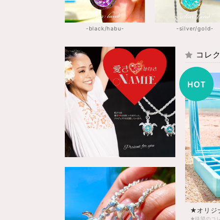
-black/habu-
-silver/gold-
コレク
★オリジ