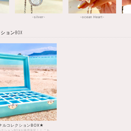
-silver-
-ocean Heart-
ションBOX
ナルコレクションBOX★
★待望のコレクションBOXが発売決定！！ こちらのコレクションBOXは皆さまのまーすストーンを入れるBOXが欲しいとのお声で出来上がったスターランド限定のBOXです。 カラーはスターランドをイメージして水色をベースにお洒落な色合いになっています★ •商品詳細 素材【ベルベット生地×アクリル】 カラー【ベース→水色】【文字→彫刻】 サイズ【縦：15cm 横：20cm 厚み：5cm 】 ※厚みはフタを閉めた状態です。 ※サイズは若干のズレがある場合があります。 ※中に入っているストーンは別売りです。 【沖縄アクセサリー、沖縄 お土産、琉球ガラス、星の砂】 *質問やご要望がある方はインスタのDMやお電話、BASEのメールでもお気軽にお声掛けください。 ・電話番号→【08070113935】 ・メールアドレス【