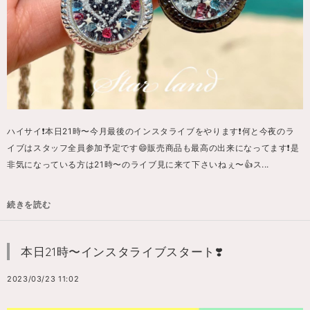
ハイサイ❗️本日21時〜今月最後のインスタライブをやります❗️何と今夜のラ
イブはスタッフ全員参加予定です😄販売商品も最高の出来になってます❗️是
非気になっている方は21時〜のライブ見に来て下さいねぇ〜👍ス...
続きを読む
本日21時〜インスタライブスタート❣️
2023/03/23 11:02