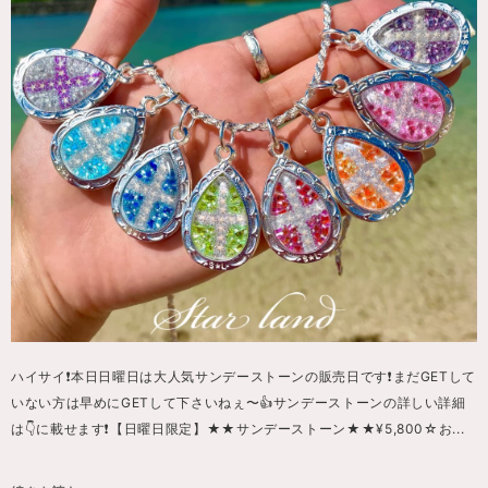
ハイサイ❗️本日日曜日は大人気サンデーストーンの販売日です❗️まだGETして
いない方は早めにGETして下さいねぇ〜👍サンデーストーンの詳しい詳細
は👇に載せます❗️【日曜日限定】★★サンデーストーン★★¥5,800☆お...