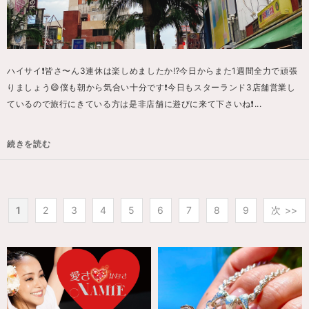
ハイサイ❗️皆さ〜ん3連休は楽しめましたか⁉️今日からまた1週間全力で頑張
りましょう😄僕も朝から気合い十分です❗️今日もスターランド3店舗営業し
ているので旅行にきている方は是非店舗に遊びに来て下さいね❗️...
続きを読む
1
2
3
4
5
6
7
8
9
次 >>