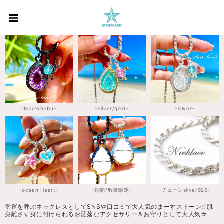
-black/habu-
-silver/gold-
-silver-
-ocean Heart-
-期間/数量限定-
-チェーンsilver925-
幸運を呼ぶネックレスとしてSNSや口コミで大人気のまーすストーン!! 肌
身離さず身に付けられるお洒落なアクセサリー＆お守りとして大人気☆