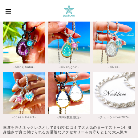
-black/habu-
-silver/gold-
-silver-
-ocean Heart-
-期間/数量限定-
-チェーンsilver925-
幸運を呼ぶネックレスとしてSNSや口コミで大人気のまーすストーン!! 肌
身離さず身に付けられるお洒落なアクセサリー＆お守りとして大人気☆