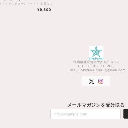
STARLANDオリジナルチェーン・・・・ 上質な輝きのシルバー925 シンプルなブラックネックレスチェーンです。 【商品名】 ブラックチェーン 【STARLANDオリジナルチェーン・・・・】 上質な輝きのシルバー925 シンプルなネックレスチェーンです。 【S925 Sterring Silver(S925スターリングシルバー)】 当店のチェーンの地金には高品位のスターリングシルバーを使用しております。 お気に入りのペンダントトップを通して使うのはもちろん チェーンだけでの使用でも首元を華やかに飾ります。 重ね付けの一つとしても使いやすいのが特徴です。 【素材】 スターリングシルバー925 Black加工 【チェーンサイズ】 全長：約40.45.50cm チェーン太さ：約2mm 【納期】 5日〜10日 ・トップは別売りです ※質問やご要望がある方はインスタのDMや お電話、BASEのメールでもお気軽にお声掛けください。 ・電話番号→【080 7011 3935】 ・インスタグラム【https://www.instagram.com/starland_okinawa/】
¥9,800
沖縄県宜野湾市大謝名2-6-12
TEL： 080-7011-3935
E-mail：
okinawa.star8@gmail.com
メールマガジンを受け取る