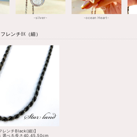
-silver-
-ocean Heart-
フレンチBK（細）
レンチBlack(細)】
silver925 選べる長さ40.45.50cm