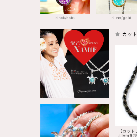
-black/habu-
-silver/gold-
カット
【カットフ