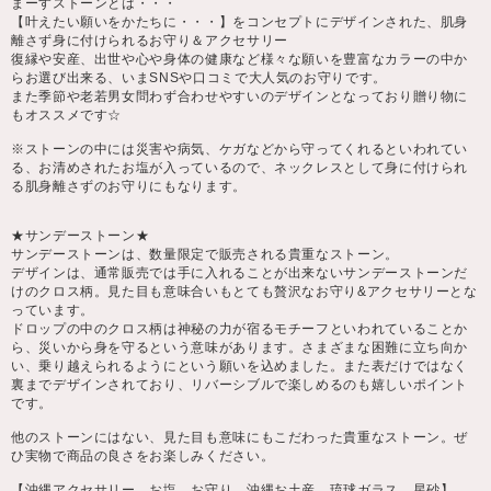
まーすストーンとは・・・
【叶えたい願いをかたちに・・・】をコンセプトにデザインされた、肌身
離さず身に付けられるお守り＆アクセサリー
復縁や安産、出世や心や身体の健康など様々な願いを豊富なカラーの中か
らお選び出来る、いまSNSや口コミで大人気のお守りです。
また季節や老若男女問わず合わせやすいのデザインとなっており贈り物に
もオススメです☆
※ストーンの中には災害や病気、ケガなどから守ってくれるといわれてい
る、お清めされたお塩が入っているので、ネックレスとして身に付けられ
る肌身離さずのお守りにもなります。
★サンデーストーン★
サンデーストーンは、数量限定で販売される貴重なストーン。
デザインは、通常販売では手に入れることが出来ないサンデーストーンだ
けのクロス柄。見た目も意味合いもとても贅沢なお守り&アクセサリーとな
っています。
ドロップの中のクロス柄は神秘の力が宿るモチーフといわれていることか
ら、災いから身を守るという意味があります。さまざまな困難に立ち向か
い、乗り越えられるようにという願いを込めました。また表だけではなく
裏までデザインされており、リバーシブルで楽しめるのも嬉しいポイント
です。
他のストーンにはない、見た目も意味にもこだわった貴重なストーン。ぜ
ひ実物で商品の良さをお楽しみください。
【沖縄アクセサリー、お塩、お守り、沖縄お土産、琉球ガラス、星砂】