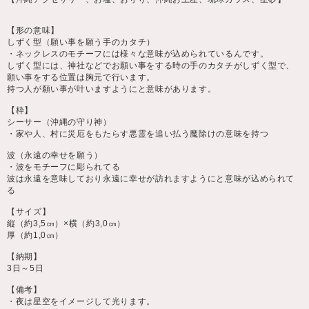
【形の意味】
しずく型（願い事を願う手のカタチ）
・ネックレスのモチーフには様々な意味が込められているんです。
しずく型には、神社などでお願い事をする時の手のカタチがしずく型で、
願い事をする位置は胸元で行います。
持つ人が願い事が叶いますようにと意味があります。
【枠】
シーサー（沖縄の守り神）
・家や人、村に災厄をもたらす悪霊を追い払う魔除けの意味を持つ
波（永遠の幸せを願う）
・波をモチーフに彫られてる
波は永遠を意味しており永遠に幸せが訪れますようにと意味が込められて
る
【サイズ】
縦（約3,5㎝）×横（約3,0㎝）
厚（約1,0㎝）
【納期】
3日～5日
【備考】
・夜は星空をイメージして光ります。