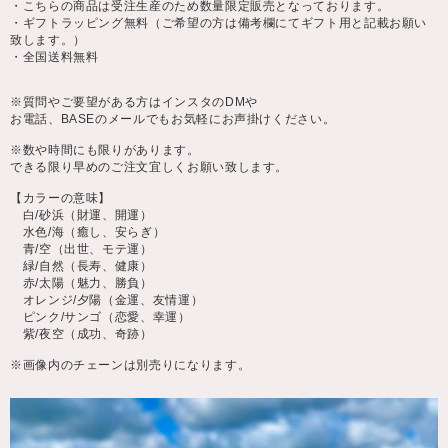
・こちらの商品は受注生産のため数量限定販売となっております。
・ギフトラッピング無料（ご希望の方は備考欄にてギフト用と記載お願い
致します。）
・全国送料無料
※質問やご要望がある方はインスタのDMや
お電話、BASEのメールでもお気軽にお声掛けください。
※数や時間にも限りがあります。
できる限り早めのご注文宜しくお願い致します。
【カラーの意味】
白/砂浜（財運、開運）
水色/海（癒し、安らぎ）
青/空（出世、モテ運）
緑/自然（長寿、健康）
赤/太陽（魅力、勝負）
オレンジ/夕陽（金運、友情運）
ピンク/サンゴ（恋愛、幸運）
紫/夜空（成功、奇跡）
※画像内のチェーンは別売りになります。