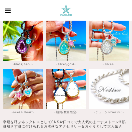
-black/habu-
-silver/gold-
-silver-
-ocean Heart-
-期間/数量限定-
-チェーンsilver925-
幸運を呼ぶネックレスとしてSNSや口コミで大人気のまーすストーン!! 肌
身離さず身に付けられるお洒落なアクセサリー＆お守りとして大人気☆