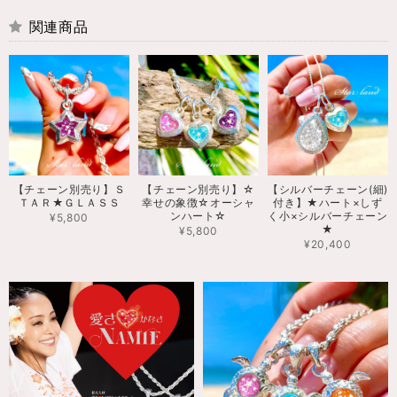
関連商品
【チェーン別売り】Ｓ
【チェーン別売り】☆
【シルバーチェーン(細)
ＴＡＲ★ＧＬＡＳＳ
幸せの象徴☆オーシャ
付き】★ハート×しず
ンハート☆
く小×シルバーチェーン
¥5,800
★
¥5,800
¥20,400