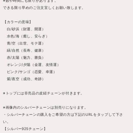
※数や時間にも限りがあります。
できる限り早めのご注文宜しくお願い致します。
【カラーの意味】
白/砂浜（財運、開運）
水色/海（癒し、安らぎ）
青/空（出世、モテ運）
緑/自然（長寿、健康）
赤/太陽（魅力、勝負）
オレンジ/夕陽（金運、友情運）
ピンク/サンゴ（恋愛、幸運）
紫/夜空（成功、奇跡）
※トップには非売品の皮紐チェーンが付きます。
※画像内のシルバーチェーンは別売りになります。
・シルバーチェーンの購入をご希望の方は下記のURLをタップして下さ
い。
【シルバー925チェーン】