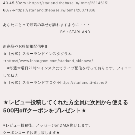
40.45.50cm→
https://starland.thebase.in/items/23146151
60㎝→
https://starland.thebase.in/items/26071868
あなたにとって最高の幸せが訪れますように・・・
BY：STARLAND
新商品やお得情報配信中!!
☆【公式】スターランドインスタグラム
→
https://www.instagram.com/starland_okinawa/
※毎週木曜日21時〜インスタにてライブ配信を行っております。フォロー
してね☆
☆【公式】スターランドブログ→
https://starland.ti-da.net/
★レビュー投稿してくれた方全員に次回から使える
500円offクーポンをプレゼント★
※レビュー投稿後、メッセージor DMお願いします。
クーポンコードお渡し致します★