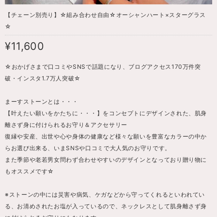
【チェーン別売り】☆組み合わせ自由☆オーシャンハート×スターグラス
☆
¥11,600
☆おかげさまで口コミやSNSで話題になり、ブログアクセス170万件突
破・インスタ1.7万人突破☆
まーすストーンとは・・・
【叶えたい願いをかたちに・・・】をコンセプトにデザインされた、肌身
離さず身に付けられるお守り＆アクセサリー
復縁や安産、出世や心や身体の健康など様々な願いを豊富なカラーの中か
らお選び出来る、いまSNSや口コミで大人気のお守りです。
また季節や老若男女問わず合わせやすいのデザインとなっており贈り物に
もオススメです☆
※ストーンの中には災害や病気、ケガなどから守ってくれるといわれてい
る、お清めされたお塩が入っているので、ネックレスとして肌身離さず身