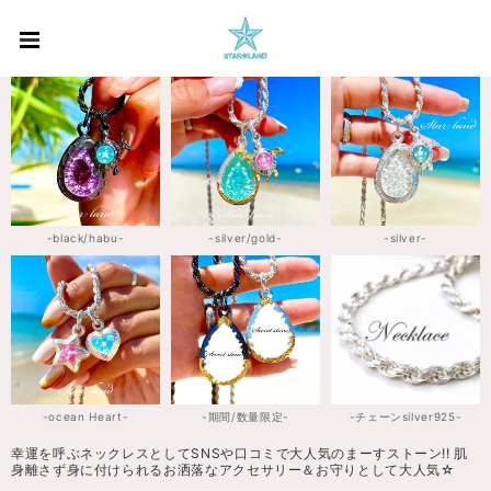
-black/habu-
-silver/gold-
-silver-
-ocean Heart-
-期間/数量限定-
-チェーンsilver925-
幸運を呼ぶネックレスとしてSNSや口コミで大人気のまーすストーン!! 肌
身離さず身に付けられるお洒落なアクセサリー＆お守りとして大人気☆