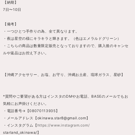
【納期】
7日〜10日
【備考】
・一つひとつ手作りの為、全て異なります。
・夜は星空の様にキラキラと輝きます。（色はエメラルドグリーン）
・こちらの商品は数量限定販売となっておりますので、購入後のキャンセ
ルや返品はお控え下さい。
【沖縄アクセサリー、お塩、お守り、沖縄お土産、琉球ガラス、星砂】
*質問やご要望がある方はインスタのDMやお電話、BASEのメールでもお
気軽にお声掛けください。
・電話番号→【08070113935】
・メールアドレス【
okinawa.star8@gmail.com
】
・インスタグラム【
https://www.instagram.com/
starland_okinawa/】