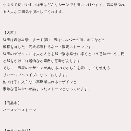
小ぶりで使いやすい縁玉はどんなシーンでも身につけやすく、高級感溢れ
る大人な雰囲気を演出してくれます。
【内容】
縁玉は表は星砂、まーす(塩)、裏はシルバーの面にホヌなどの
模様を施した、高級感溢れるネット限定ストーンです。
縁玉のデザインには人と人とを縁で繋ぎ幸せに導くという意味合いや、円
と縁をかけて縁起物など素敵な意味があります。
そして、裏表のデザインが異なるのでどちらを表にしても使える
リバーシブルタイプになっております。
他では手に入らない高級感溢れるデザインと
素敵な意味合いが詰まったストーンとなっています。
【商品名】
バースデーストーン
【カラーの意味】