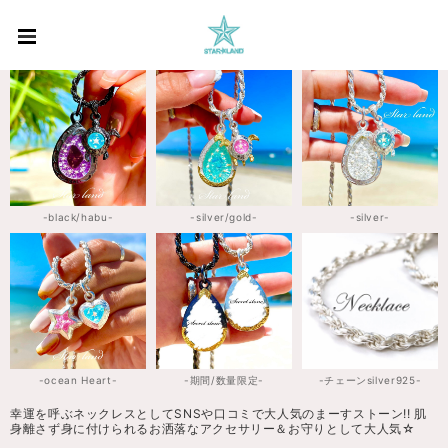
-black/habu-
-silver/gold-
-silver-
-ocean Heart-
-期間/数量限定-
-チェーンsilver925-
幸運を呼ぶネックレスとしてSNSや口コミで大人気のまーすストーン!! 肌
身離さず身に付けられるお洒落なアクセサリー＆お守りとして大人気☆