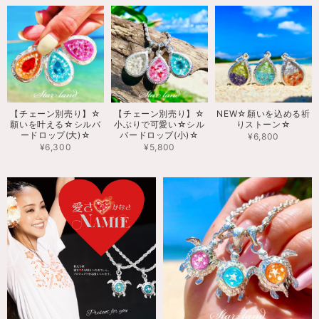
【チェーン別売り】☆
【チェーン別売り】☆
NEW☆願いを込める祈
願いを叶える☆シルバ
小ぶりで可愛い☆シル
りストーン☆
ードロップ(大)☆
バードロップ(小)☆
¥6,800
¥6,300
¥5,800