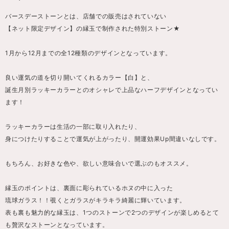
バースデーストーンとは、店舗での販売はされていない
【ネット限定デザイン】の縁玉で制作された特別ストーン★
1月から12月までの全12種類のデザインとなっています。
良い運気の道を切り開いてくれるカラー【白】と、
誕生月別ラッキーカラーとのオシャレで上品なハーフデザインとなってい
ます！
ラッキーカラーは生活の一部に取り入れたり、
身につけたりすることで運気が上がったり、開運効果Up間違いなしです。
もちろん、お好きな色や、欲しい意味合いで選ぶのもオススメ。
縁玉のポイントは、裏面に彫られているホヌの中に入った
琉球ガラス！！覗くとガラスがキラキラ綺麗に輝いています。
表も裏も魅力的な縁玉は、1つのストーンで2つのデザインが楽しめるとて
も贅沢なストーンとなっています。