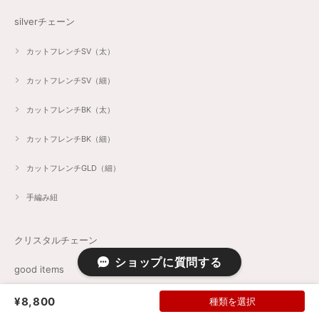
silverチェーン
カットフレンチSV（太）
カットフレンチSV（細）
カットフレンチBK（太）
カットフレンチBK（細）
カットフレンチGLD（細）
手編み紐
クリスタルチェーン
ショップに質問する
good items
set/order
¥8,800
種類を選択