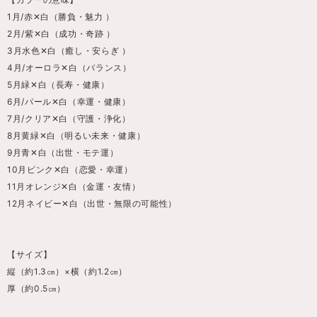
1月/赤✕白（勝負・魅力 ）
2月/紫✕白（成功・奇跡 ）
3月水色✕白（癒し・安らぎ ）
4月/オーロラ✕白（バランス）
5月緑✕白（長寿・健康）
6月/パール✕白（幸運・健康）
7月/クリア✕白（守護・浄化）
8月黄緑✕白（明るい未来・健康）
9月青✕白（出世・モテ運）
10月ピンク✕白（恋愛・幸運）
11月オレンジ✕白（金運・友情）
12月ネイビー✕白（出世・無限の可能性）
【サイズ】
縦（約1.3㎝）×横（約1.2㎝）
厚（約0.5㎝）