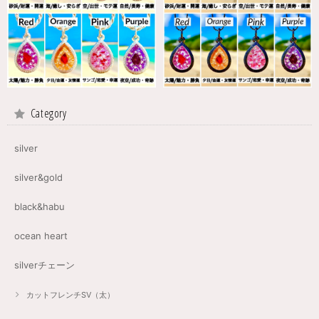
Category
silver
silver&gold
black&habu
ocean heart
silverチェーン
カットフレンチSV（太）