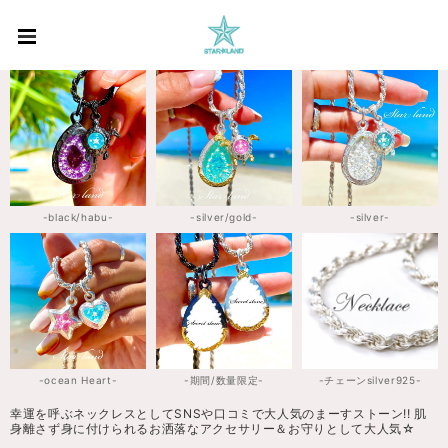
-black/habu-
-silver/gold-
-silver-
-ocean Heart-
-期間/数量限定-
-チェーンsilver925-
幸運を呼ぶネックレスとしてSNSや口コミで大人気のまーすストーン!! 肌
身離さず身に付けられるお洒落なアクセサリー＆お守りとして大人気☆