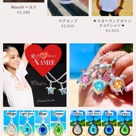
Woodキータグ
¥2,480
マグカップ
★スターランドオリジ
ナルTシャツ★
¥2,500
¥3,500