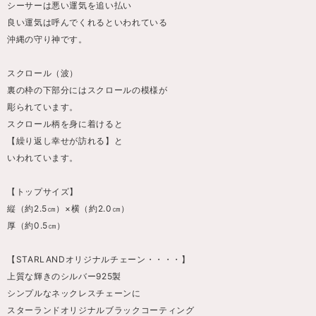
シーサーは悪い運気を追い払い
良い運気は呼んでくれるといわれている
沖縄の守り神です。
スクロール（波）
裏の枠の下部分にはスクロールの模様が
彫られています。
スクロール柄を身に着けると
【繰り返し幸せが訪れる】と
いわれています。
【トップサイズ】
縦（約2.5㎝）×横（約2.0㎝）
厚（約0.5㎝）
【STARLANDオリジナルチェーン・・・・】
上質な輝きのシルバー925製
シンプルなネックレスチェーンに
スターランドオリジナルブラックコーティング