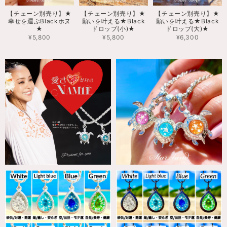
【チェーン別売り】★
【チェーン別売り】★
【チェーン別売り】★
幸せを運ぶBlackホヌ
願いを叶える★Black
願いを叶える★Black
★
ドロップ(小)★
ドロップ(大)★
¥5,800
¥5,800
¥6,300