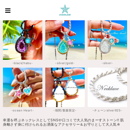
-black/habu-
-silver/gold-
-silver-
-ocean Heart-
-期間/数量限定-
-チェーンsilver925-
幸運を呼ぶネックレスとしてSNSや口コミで大人気のまーすストーン!! 肌
身離さず身に付けられるお洒落なアクセサリー＆お守りとして大人気☆