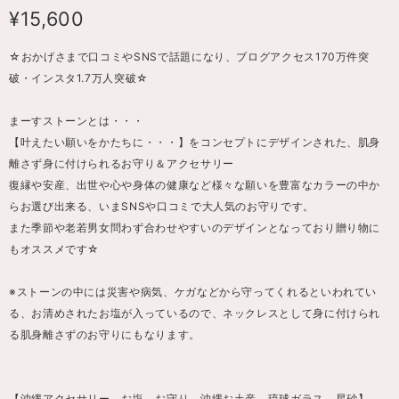
¥15,600
☆おかげさまで口コミやSNSで話題になり、ブログアクセス170万件突
破・インスタ1.7万人突破☆
まーすストーンとは・・・
【叶えたい願いをかたちに・・・】をコンセプトにデザインされた、肌身
離さず身に付けられるお守り＆アクセサリー
復縁や安産、出世や心や身体の健康など様々な願いを豊富なカラーの中か
らお選び出来る、いまSNSや口コミで大人気のお守りです。
また季節や老若男女問わず合わせやすいのデザインとなっており贈り物に
もオススメです☆
※ストーンの中には災害や病気、ケガなどから守ってくれるといわれてい
る、お清めされたお塩が入っているので、ネックレスとして身に付けられ
る肌身離さずのお守りにもなります。
【沖縄アクセサリー、お塩、お守り、沖縄お土産、琉球ガラス、星砂】