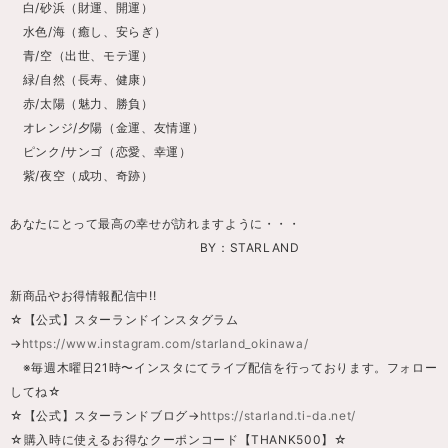
白/砂浜（財運、開運）
水色/海（癒し、安らぎ）
青/空（出世、モテ運）
緑/自然（長寿、健康）
赤/太陽（魅力、勝負）
オレンジ/夕陽（金運、友情運）
ピンク/サンゴ（恋愛、幸運）
紫/夜空（成功、奇跡）
あなたにとって最高の幸せが訪れますように・・・
BY：STARLAND
新商品やお得情報配信中!!
☆【公式】スターランドインスタグラム
→
https://www.instagram.com/starland_okinawa/
※毎週木曜日21時〜インスタにてライブ配信を行っております。フォロー
してね☆
☆【公式】スターランドブログ→
https://starland.ti-da.net/
☆購入時に使えるお得なクーポンコード【THANK500】☆