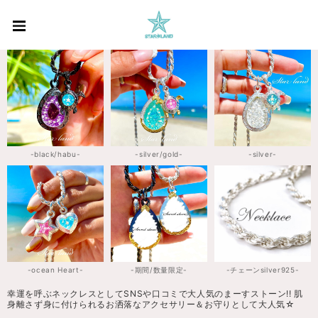
-black/habu-
-silver/gold-
-silver-
-ocean Heart-
-期間/数量限定-
-チェーンsilver925-
幸運を呼ぶネックレスとしてSNSや口コミで大人気のまーすストーン!! 肌
身離さず身に付けられるお洒落なアクセサリー＆お守りとして大人気☆