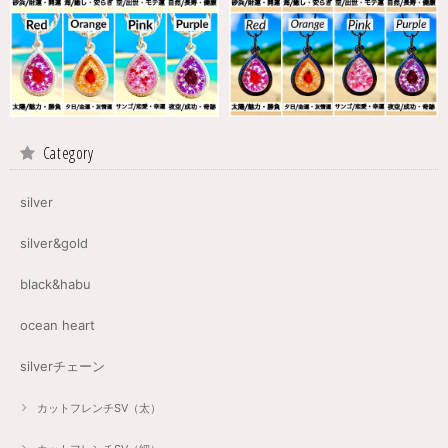
Category
silver
silver&gold
black&habu
ocean heart
silverチェーン
カットフレンチSV（太）