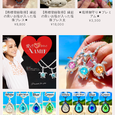
【商標登録取得】縁起
【商標登録取得】縁起
★琉球御守り★プレミ
の良いお塩が入った塩
の良いお塩が入った塩
アム★
珠ブレス★
珠ブレス太
¥3,300
¥8,800
¥18,000