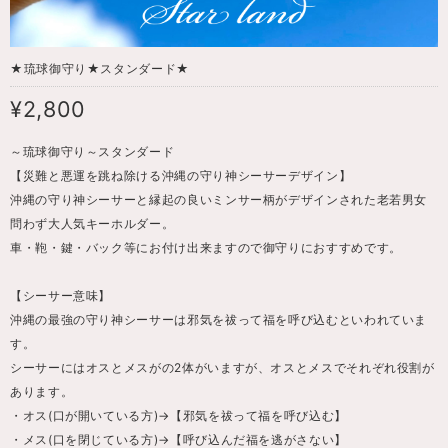
★琉球御守り★スタンダード★
¥2,800
～琉球御守り～スタンダード
【災難と悪運を跳ね除ける沖縄の守り神シーサーデザイン】
沖縄の守り神シーサーと縁起の良いミンサー柄がデザインされた老若男女
問わず大人気キーホルダー。
車・鞄・鍵・バック等にお付け出来ますので御守りにおすすめです。
【シーサー意味】
沖縄の最強の守り神シーサーは邪気を祓って福を呼び込むといわれていま
す。
シーサーにはオスとメスがの2体がいますが、オスとメスでそれぞれ役割が
あります。
・オス(口が開いている方)→【邪気を祓って福を呼び込む】
・メス(口を閉じている方)→【呼び込んだ福を逃がさない】