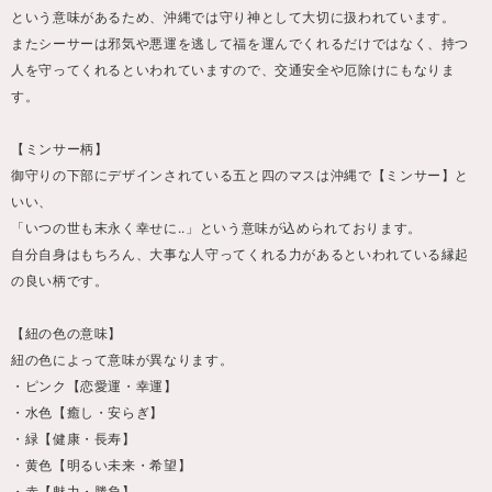
という意味があるため、沖縄では守り神として大切に扱われています。
またシーサーは邪気や悪運を逃して福を運んでくれるだけではなく、持つ
人を守ってくれるといわれていますので、交通安全や厄除けにもなりま
す。
【ミンサー柄】
御守りの下部にデザインされている五と四のマスは沖縄で【ミンサー】と
いい、
「いつの世も末永く幸せに..」という意味が込められております。
自分自身はもちろん、大事な人守ってくれる力があるといわれている縁起
の良い柄です。
【紐の色の意味】
紐の色によって意味が異なります。
・ピンク【恋愛運・幸運】
・水色【癒し・安らぎ】
・緑【健康・長寿】
・黄色【明るい未来・希望】
・赤【魅力・勝負】