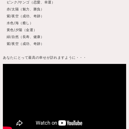
ピンク/サンゴ（恋愛、幸運）
赤/太陽（魅力、勝負）
紫/夜空（成功、奇跡）
水色/海（癒し）
黄色/夕陽（金運）
緑/自然（長寿、健康）
紫/夜空（成功、奇跡）
あなたにとって最高の幸せが訪れますように・・・