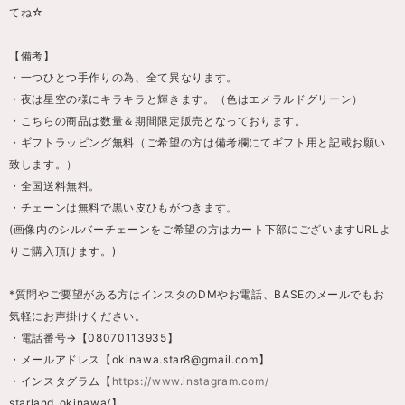
てね☆
【備考】
・一つひとつ手作りの為、全て異なります。
・夜は星空の様にキラキラと輝きます。（色はエメラルドグリーン）
・こちらの商品は数量＆期間限定販売となっております。
・ギフトラッピング無料（ご希望の方は備考欄にてギフト用と記載お願い
致します。）
・全国送料無料。
・チェーンは無料で黒い皮ひもがつきます。
(画像内のシルバーチェーンをご希望の方はカート下部にございますURLよ
りご購入頂けます。)
*質問やご要望がある方はインスタのDMやお電話、BASEのメールでもお
気軽にお声掛けください。
・電話番号→【08070113935】
・メールアドレス【
okinawa.star8@gmail.com
】
・インスタグラム【
https://www.instagram.com/
starland_okinawa/】