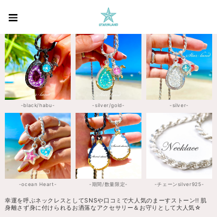
-black/habu-
-silver/gold-
-silver-
-ocean Heart-
-期間/数量限定-
-チェーンsilver925-
幸運を呼ぶネックレスとしてSNSや口コミで大人気のまーすストーン!! 肌
身離さず身に付けられるお洒落なアクセサリー＆お守りとして大人気☆