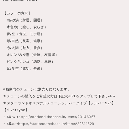
【カラーの意味】
白/砂浜（財運、開運）
水色/海（癒し、安らぎ）
青/空（出世、モテ運）
緑/自然（長寿、健康）
赤/太陽（魅力、勝負）
オレンジ/夕陽（金運、友情運）
ピンク/サンゴ（恋愛、幸運）
紫/夜空（成功、奇跡）
※画像内のチェーンは別売りになります。
☆チェーンの購入をご希望の方は下記のURLをタップして下さい↓↓
☆スターランドオリジナルチェーンシルバータイプ【シルバー925】
【silver type】
・40㎝→
https://starland.thebase.in/items/23146067
・45㎝→
https://starland.thebase.in/items/22811529