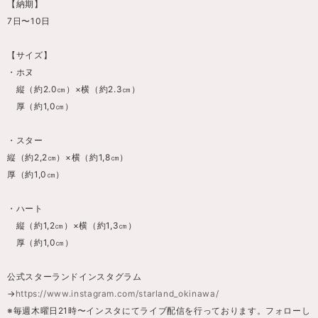
【納期】
7日〜10日
【サイズ】
・ホヌ
縦（約2.0㎝）×横（約2.3㎝）
厚（約1,0㎝）
・スター
縦（約2,2㎝）×横（約1,8㎝）
厚（約1,0㎝）
・ハート
縦（約1,2㎝）×横（約1,3㎝）
厚（約1,0㎝）
公式スターランドインスタグラム
→
https://www.instagram.com/starland_okinawa/
※毎週木曜日21時〜インスタにてライブ配信を行っております。フォローし