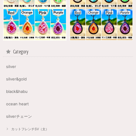
Category
silver
silver&gold
black&habu
ocean heart
silverチェーン
カットフレンチSV（太）