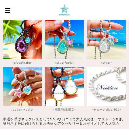
-black/habu-
-silver/gold-
-silver-
-ocean Heart-
-期間/数量限定-
-チェーンsilver925-
幸運を呼ぶネックレスとしてSNSや口コミで大人気のまーすストーン!! 肌
身離さず身に付けられるお洒落なアクセサリー＆お守りとして大人気☆