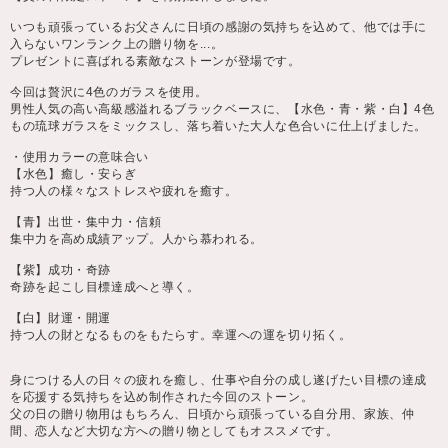
いつも頑張っているお父さんに日頃の感謝の気持ちを込めて、他では手に
入らないワンランク上の贈り物を...。
プレゼントに喜ばれる素敵なストーンが登場です。
今回は贅沢に4色のガラスを使用。
男性人気の高い高級感溢れるブラックベースに、【水色・青・紫・白】4色
もの琉球ガラスをミックスし、落ち着いた大人な色合いに仕上げました。
・使用カラーの意味合い
【水色】癒し・安らぎ
持つ人の様々なストレスや疲れを癒す。
【青】出世・集中力・信頼
集中力を高め成績アップ。人から慕われる。
【紫】成功・奇跡
奇跡を起こし目標達成へと導く。
【白】財運・開運
持つ人の財となるものをもたらす。幸運への運を切り拓く。
身につける人の日々の疲れを癒し、仕事や自分の成し遂げたい目標の達成
を応援する気持ちを込め制作された今回のストーン。
父の日の贈り物用はもちろん、日頃から頑張っている自分用、家族、仲
間、恋人など大切な方への贈り物としてもオススメです。