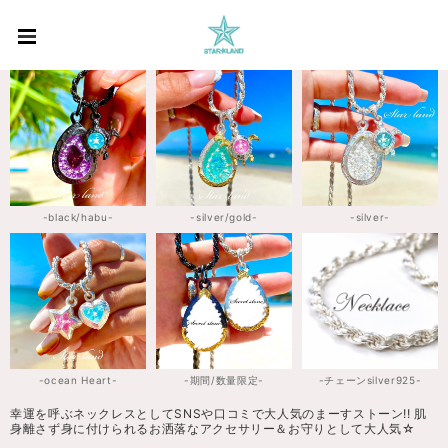
-black/habu-
-silver/gold-
-silver-
-ocean Heart-
-期間/数量限定-
-チェーンsilver925-
幸運を呼ぶネックレスとしてSNSや口コミで大人気のまーすストーン!! 肌
身離さず身に付けられるお洒落なアクセサリー＆お守りとして大人気☆