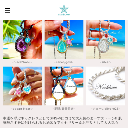
-black/habu-
-silver/gold-
-silver-
-ocean Heart-
-期間/数量限定-
-チェーンsilver925-
幸運を呼ぶネックレスとしてSNSや口コミで大人気のまーすストーン!! 肌
身離さず身に付けられるお洒落なアクセサリー＆お守りとして大人気☆