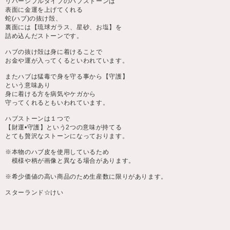
リバーシブルタイプのハブストーンは
表面に金運を上げてくれる
蛇(ハブ)の抜け殻、
裏面には【琉球ガラス、星砂、お塩】を
詰め込んだストーンです。
ハブの抜け殻は身に着けることで
お金や運が入ってくるといわれています。
またハブは猛毒で身を守る事から【守護】
という意味あり
身に着ける方を病気やケガから
守ってくれるともいわれています。
ハブストーンは１つで
【財運•守護】という2つの意味が持てる
とても贅沢なストーンになっております。
※本物のハブ皮を使用しているため
模様や柄が画像と異なる場合があります。
※希少価値の高い商品のため生産数に限りがあります。
スターランド☆けい