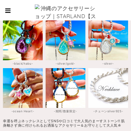
-black/habu-
-silver/gold-
-silver-
-ocean Heart-
-期間/数量限定-
-チェーンsilver925-
幸運を呼ぶネックレスとしてSNSや口コミで大人気のまーすストーン!! 肌
身離さず身に付けられるお洒落なアクセサリー＆お守りとして大人気☆