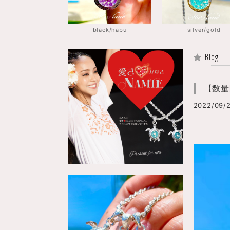
-black/habu-
-silver/gold-
Blog
【数量
2022/09/2