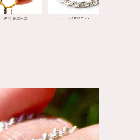
-期間/数量限定-
-チェーンsilver925-