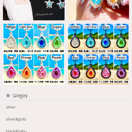
Category
silver
silver&gold
black&habu