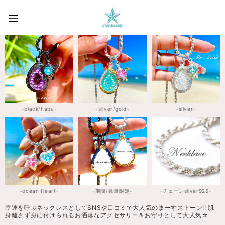
-black/habu-
-silver/gold-
-silver-
-ocean Heart-
-期間/数量限定-
-チェーンsilver925-
幸運を呼ぶネックレスとしてSNSや口コミで大人気のまーすストーン!! 肌
身離さず身に付けられるお洒落なアクセサリー＆お守りとして大人気☆