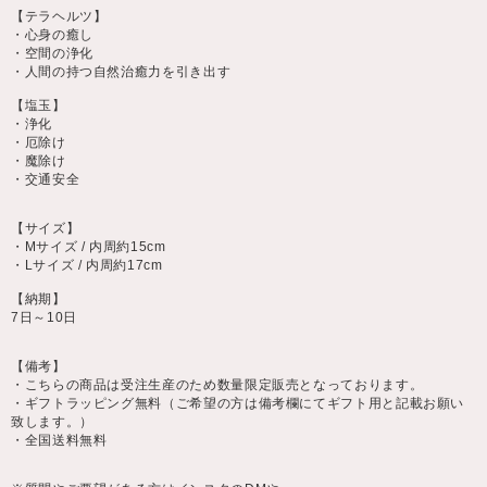
【テラヘルツ】
・心身の癒し
・空間の浄化
・人間の持つ自然治癒力を引き出す
【塩玉】
・浄化
・厄除け
・魔除け
・交通安全
【サイズ】
・Mサイズ / 内周約15cm
・Lサイズ / 内周約17cm
【納期】
7日～10日
【備考】
・こちらの商品は受注生産のため数量限定販売となっております。
・ギフトラッピング無料（ご希望の方は備考欄にてギフト用と記載お願い
致します。）
・全国送料無料