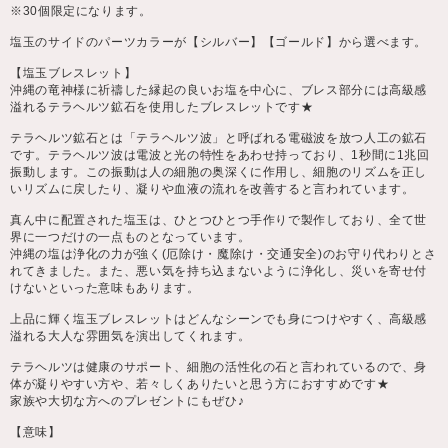
※30個限定になります。
塩玉のサイドのパーツカラーが【シルバー】【ゴールド】から選べます。
【塩玉ブレスレット】
沖縄の竜神様に祈禱した縁起の良いお塩を中心に、ブレス部分には高級感
溢れるテラヘルツ鉱石を使用したブレスレットです★
テラヘルツ鉱石とは「テラヘルツ波」と呼ばれる電磁波を放つ人工の鉱石
です。テラヘルツ波は電波と光の特性をあわせ持っており、1秒間に1兆回
振動します。この振動は人の細胞の奥深くに作用し、細胞のリズムを正し
いリズムに戻したり、凝りや血液の流れを改善すると言われています。
真ん中に配置された塩玉は、ひとつひとつ手作りで製作しており、全て世
界に一つだけの一点ものとなっています。
沖縄の塩は浄化の力が強く(厄除け・魔除け・交通安全)のお守り代わりとさ
れてきました。また、悪い気を持ち込まないように浄化し、災いを寄せ付
けないといった意味もあります。
上品に輝く塩玉ブレスレットはどんなシーンでも身につけやすく、高級感
溢れる大人な雰囲気を演出してくれます。
テラヘルツは健康のサポート、細胞の活性化の石と言われているので、身
体が凝りやすい方や、若々しくありたいと思う方におすすめです★
家族や大切な方へのプレゼントにもぜひ♪
【意味】