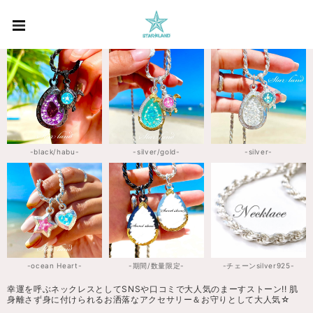
-black/habu-
-silver/gold-
-silver-
-ocean Heart-
-期間/数量限定-
-チェーンsilver925-
幸運を呼ぶネックレスとしてSNSや口コミで大人気のまーすストーン!! 肌
身離さず身に付けられるお洒落なアクセサリー＆お守りとして大人気☆