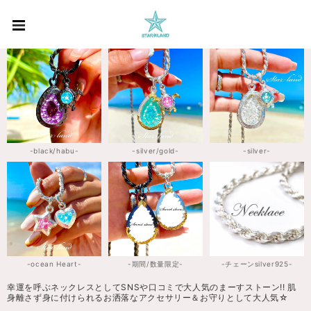
-black/habu-
-silver/gold-
-silver-
-ocean Heart-
-期間/数量限定-
-チェーンsilver925-
幸運を呼ぶネックレスとしてSNSや口コミで大人気のまーすストーン!! 肌
身離さず身に付けられるお洒落なアクセサリー＆お守りとして大人気☆