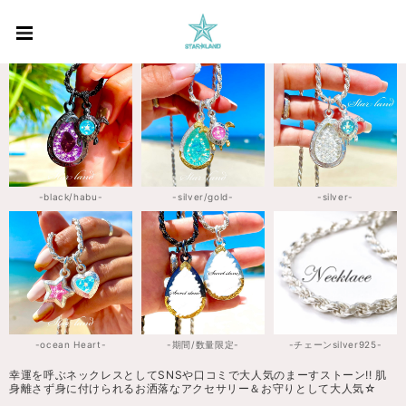
-black/habu-
-silver/gold-
-silver-
-ocean Heart-
-期間/数量限定-
-チェーンsilver925-
幸運を呼ぶネックレスとしてSNSや口コミで大人気のまーすストーン!! 肌
身離さず身に付けられるお洒落なアクセサリー＆お守りとして大人気☆