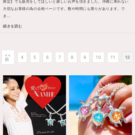
限定】でも販売をしてほしいと嬉しいお声を頂きました。沖縄に来れない
大切なお客様の為の企画ページです。数や時間にも限りがあります。で
き...
続きを読む
<<
4
5
6
7
8
9
10
11
12
前