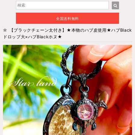
全国送料無料
【ブラックチェーン太付き】★本物のハブ皮使用★ハブBlack
ドロップ大×ハブBlackホヌ★