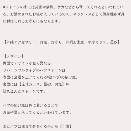
※ストーンの中には災害や病気、ケガなどから守ってくれるといわれてい
る、お清めされたお塩が入っているので、ネックレスとして肌身離さず身
に付けられるお守りにもなります。
【沖縄アクセサリー、お塩、お守り、沖縄お土産、琉球ガラス、星砂】
【デザイン】
両面でデザインが全く異なる
リバーシブルタイプのハブストーンは
表面に金運を上げてくれる蛇(ハブ)の抜け殻、
裏面には【琉球ガラス、星砂、お塩】を
詰め込んだストーンです。
ハブの抜け殻は身に着けることで
お金や運が入ってくるといわれています。
またハブは猛毒で身を守る事から【守護】