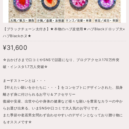
【ブラックチェーン太付き】★本物のハブ皮使用★ハブBlackドロップ大×
ハブBlackホヌ★
¥31,600
☆おかげさまで口コミやSNSで話題になり、ブログアクセス170万件突
破・インスタ1.7万人突破☆
まーすストーンとは・・・
【叶えたい願いをかたちに・・・】をコンセプトにデザインされた、肌身
離さず身に付けられるお守り＆アクセサリー
復縁や安産、出世や心や身体の健康など様々な願いを豊富なカラーの中か
らお選び出来る、いまSNSや口コミで大人気のお守りです。
また季節や老若男女問わず合わせやすいのデザインとなっており贈り物に
もオススメです☆