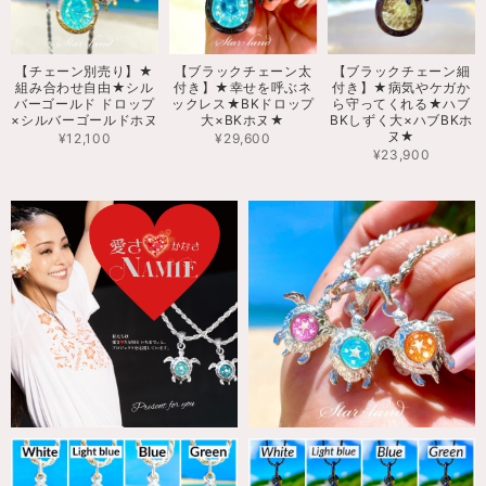
【チェーン別売り】★
【ブラックチェーン太
【ブラックチェーン細
組み合わせ自由★シル
付き】★幸せを呼ぶネ
付き】★病気やケガか
バーゴールド ドロップ
ックレス★BKドロップ
ら守ってくれる★ハブ
×シルバーゴールドホヌ
大×BKホヌ★
BKしずく大×ハブBKホ
ヌ★
¥12,100
¥29,600
¥23,900