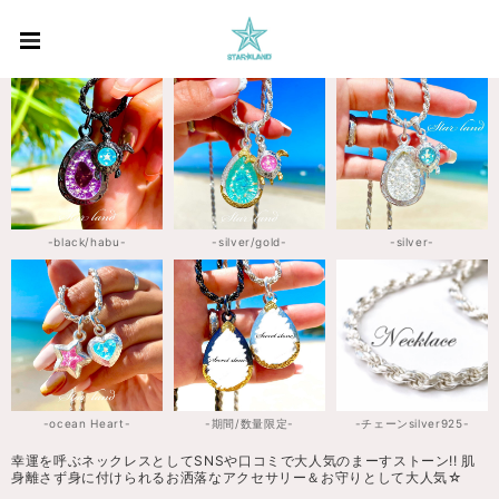
-black/habu-
-silver/gold-
-silver-
-ocean Heart-
-期間/数量限定-
-チェーンsilver925-
幸運を呼ぶネックレスとしてSNSや口コミで大人気のまーすストーン!! 肌
身離さず身に付けられるお洒落なアクセサリー＆お守りとして大人気☆