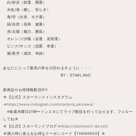
白/砂浜（財運、開運）
水色/海（癒し、安らぎ）
青/空（出世、モテ運）
緑/自然（長寿、健康）
赤/太陽（魅力、勝負）
オレンジ/夕陽（金運、友情運）
ピンク/サンゴ（恋愛、幸運）
紫/夜空（成功、奇跡）
あなたにとって最高の幸せが訪れますように・・・
BY：STARLAND
新商品やお得情報配信中!!
☆【公式】スターランドインスタグラム
→
https://www.instagram.com/starland_okinawa/
※毎週木曜日21時〜インスタにてライブ配信を行っております。フォロー
してね☆
☆【公式】スターランドブログ→
https://starland.ti-da.net/
☆購入時に使えるお得なクーポンコード【THANK500】☆