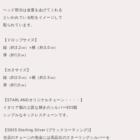
ヘッド部分は金運をあげてくれる
といわれている蛇をイメージして
彫られています。
【ドロップサイズ】
縦（約3,2㎝）×横（約3,0㎝）
厚（約1,0㎝）
【ホヌサイズ】
縦（約2.0㎝）×横（約2.3㎝）
厚（約1,0㎝）
【STARLANDオリジナルチェーン・・・・】
イタリア製の上質な輝きのシルバー925製
シンプルなネックレスチェーンです。
【S925 Sterling Silver (ブラックコーティング)】
当店のチェーンの地金には高品位のスターリングシルバーを