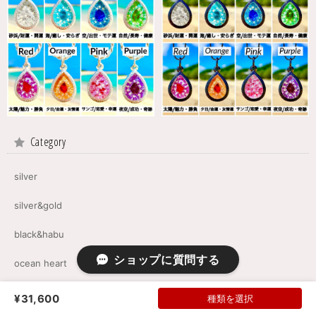
Category
silver
silver&gold
black&habu
ショップに質問する
ocean heart
silverチェーン
¥31,600
種類を選択