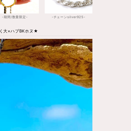
-期間/数量限定-
-チェーンsilver925-
く大×ハブBKホヌ★