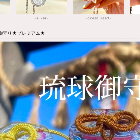
-silver-
-ocean Heart-
御守り★プレミアム★