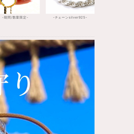
-期間/数量限定-
-チェーンsilver925-