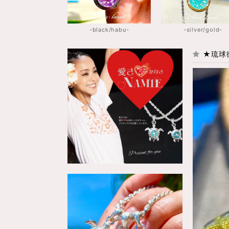
-black/habu-
-silver/gold-
★琉球